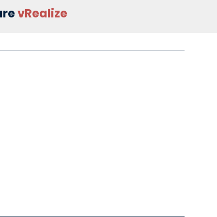
are
vRealize